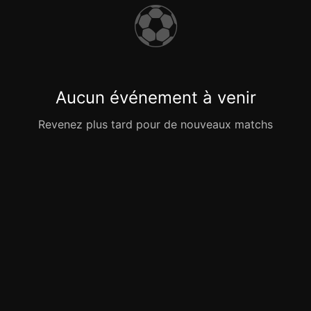
⚽
Aucun événement à venir
Revenez plus tard pour de nouveaux matchs