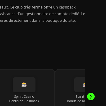
eaux. Ce club très fermé offre un cashback
ssistance d'un gestionnaire de compte dédié. Le
res directement dans la boutique du site.
🎰
🎰
Spinit Casino
Spinit Casino
❯
Bonus de Cashback
Bonus de Rechargement