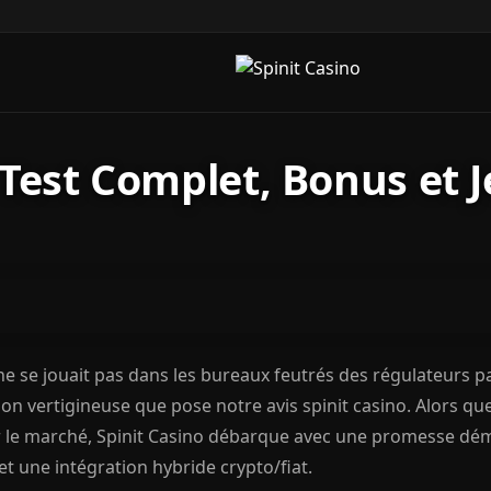
: Test Complet, Bonus et 
e ne se jouait pas dans les bureaux feutrés des régulateurs
estion vertigineuse que pose notre avis spinit casino. Alors q
r le marché, Spinit Casino débarque avec une promesse dém
et une intégration hybride crypto/fiat.