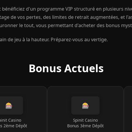
t bénéficiez d'un programme VIP structuré en plusieurs niv
 de vos pertes, des limites de retrait augmentées, et l'a
ronner le tout, vous permettant d'acheter des bonus mystè
ain de jeu à la hauteur. Préparez-vous au vertige.
Bonus Actuels
🎰
🎰
pinit Casino
Spinit Casino
s 2ème Dépôt
Bonus 3ème Dépôt