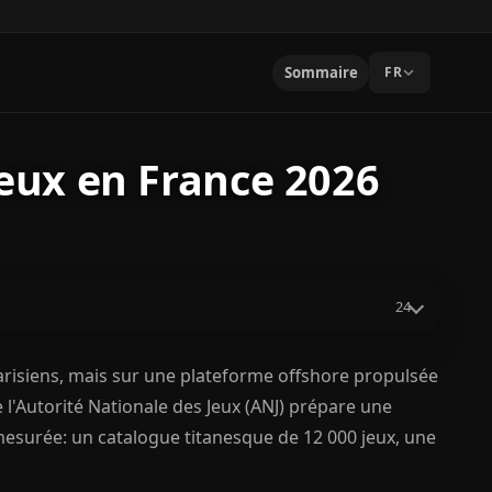
Sommaire
FR
Jeux en France 2026
24
 parisiens, mais sur une plateforme offshore propulsée
ue l'Autorité Nationale des Jeux (ANJ) prépare une
esurée: un catalogue titanesque de 12 000 jeux, une