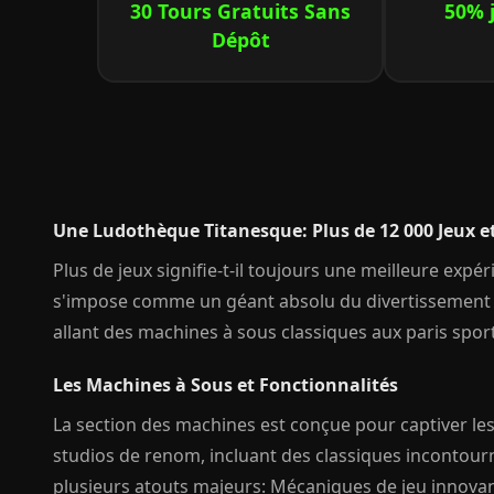
30 Tours Gratuits Sans
50% 
Dépôt
Une Ludothèque Titanesque: Plus de 12 000 Jeux et
Plus de jeux signifie-t-il toujours une meilleure exp
s'impose comme un géant absolu du divertissement ave
allant des machines à sous classiques aux paris sport
Les Machines à Sous et Fonctionnalités
La section des machines est conçue pour captiver le
studios de renom, incluant des classiques inconto
plusieurs atouts majeurs: Mécaniques de jeu innovan