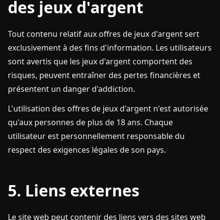
des jeux d'argent
Tout contenu relatif aux offres de jeux d'argent sert
exclusivement à des fins d'information. Les utilisateurs
sont avertis que les jeux d'argent comportent des
risques, peuvent entraîner des pertes financières et
présentent un danger d'addiction.
L'utilisation des offres de jeux d'argent n'est autorisée
qu'aux personnes de plus de 18 ans. Chaque
utilisateur est personnellement responsable du
respect des exigences légales de son pays.
5. Liens externes
Le site web peut contenir des liens vers des sites web