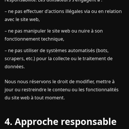
– ne pas effectuer d'actions illégales via ou en relation
avec le site web,
– ne pas manipuler le site web ou nuire à son
fonctionnement technique,
– ne pas utiliser de systèmes automatisés (bots,
scrapers, etc.) pour la collecte ou le traitement de
données.
Nous nous réservons le droit de modifier, mettre à
jour ou restreindre le contenu ou les fonctionnalités
du site web à tout moment.
4. Approche responsable