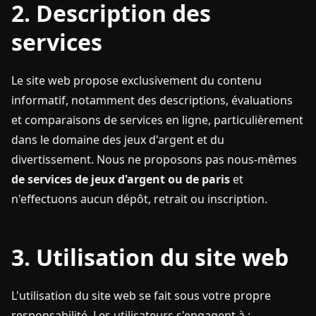
2. Description des
services
Le site web propose exclusivement du contenu
informatif, notamment des descriptions, évaluations
et comparaisons de services en ligne, particulièrement
dans le domaine des jeux d'argent et du
divertissement. Nous ne proposons pas nous-mêmes
de services de jeux d'argent ou de paris
et
n'effectuons aucun dépôt, retrait ou inscription.
3. Utilisation du site web
L'utilisation du site web se fait sous votre propre
responsabilité. Les utilisateurs s'engagent à :